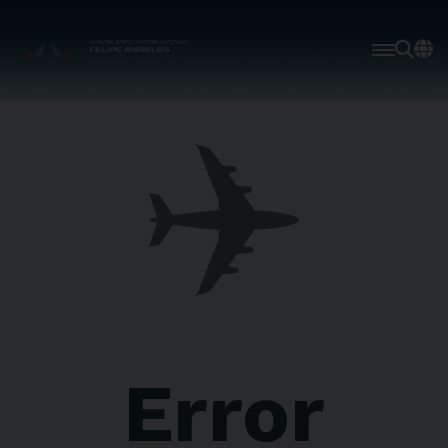
✈️
Error