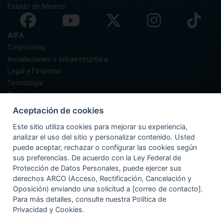
Estado de México
AIFA
Corporativo
Instalaciones e Infraestructura
Legal y Finanzas
Tecnología
Contacto
AIFA Informa
Aceptación de cookies
GUÍA DEL PASAJERO
Este sitio utiliza cookies para mejorar su experiencia,
Preguntas Frecuentes
analizar el uso del sitio y personalizar contenido. Usted
Asistencia
puede aceptar, rechazar o configurar las cookies según
Documentación y Equipaje
sus preferencias. De acuerdo con la Ley Federal de
Información
Protección de Datos Personales, puede ejercer sus
Recomendaciones
derechos ARCO (Acceso, Rectificación, Cancelación y
Oposición) enviando una solicitud a [correo de contacto].
Para más detalles, consulte nuestra Política de
Privacidad y Cookies.