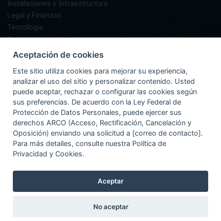
Instalaciones e Infraestructura
Legal y Finanzas
Tecnología
Contacto
AIFA Informa
Aceptación de cookies
GUÍA DEL PASAJERO
Este sitio utiliza cookies para mejorar su experiencia,
Preguntas Frecuentes
analizar el uso del sitio y personalizar contenido. Usted
Asistencia
puede aceptar, rechazar o configurar las cookies según
Documentación y Equipaje
sus preferencias. De acuerdo con la Ley Federal de
Información
Protección de Datos Personales, puede ejercer sus
Recomendaciones
derechos ARCO (Acceso, Rectificación, Cancelación y
Oposición) enviando una solicitud a [correo de contacto].
Para más detalles, consulte nuestra Política de
Privacidad y Cookies.
Aceptar
No aceptar
Términos de Uso
|
Aviso de Privacidad
© 2024 Copyright Aeropuerto Internacional Felipe Ángeles